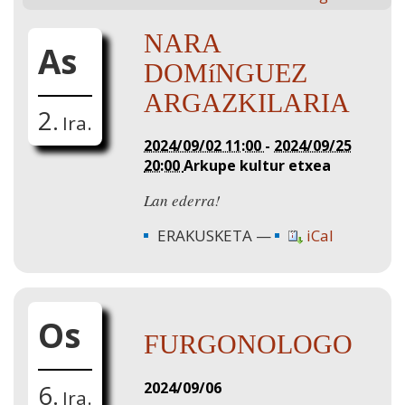
NARA
As
DOMíNGUEZ
ARGAZKILARIA
2.
Ira.
2024/09/02 11:00
-
2024/09/25
20:00
Arkupe kultur etxea
Lan ederra!
ERAKUSKETA
iCal
Os
FURGONOLOGO
2024/09/06
6.
Ira.