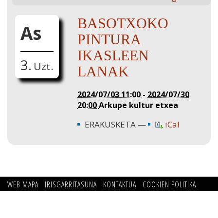
BASOTXOKO
As
PINTURA
IKASLEEN
3.
Uzt.
LANAK
2024/07/03 11:00
-
2024/07/30
20:00
Arkupe kultur etxea
ERAKUSKETA
iCal
WEB MAPA
IRISGARRITASUNA
KONTAKTUA
COOKIEN POLITIKA
PRIBATUTASUN POLITIKA