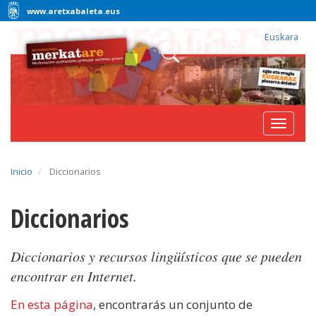
www.aretxabaleta.eus
Euskara
Toggle
navigat
Inicio
Diccionarios
Diccionarios
Diccionarios y recursos lingüísticos que se pueden
encontrar en Internet.
En esta página
, encontrarás un conjunto de