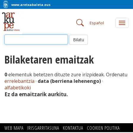
www.aretxabaleta.eus
Español
Togg
navig
Bilaketaren emaitzak
0
elementuk betetzen dituzte zure irizpideak.
Ordenatu
errelebantzia
·
data (berriena lehenengo)
·
alfabetikoki
Ez da emaitzarik aurkitu.
WEB MAPA
IRISGARRITASUNA
KONTAKTUA
COOKIEN POLITIKA