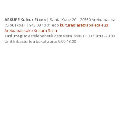
PRIBATUTASUN POLITIKA
ARKUPE Kultur Etxea
| Santa Kurtz 20 | 20550 Aretxabaleta
(Gipuzkoa)
| 943 08 10 01 edo
kultura@aretxabaleta.eus
|
Aretxabaletako Kultura Saila
Ordutegia:
astelehenetik ostiralera 9:00-13:00 / 16:00-20:00
Urritik ikasturtea bukatu arte 9:00-13:00