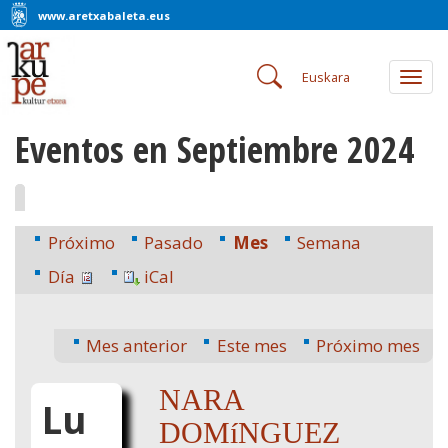
www.aretxabaleta.eus
Euskara
Togg
navig
Eventos en Septiembre 2024
Próximo
Pasado
Mes
Semana
Día
iCal
Mes anterior
Este mes
Próximo mes
NARA
Lu
DOMíNGUEZ