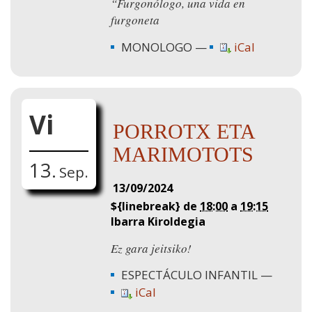
“Furgonólogo, una vida en
furgoneta
MONOLOGO
iCal
Vi
PORROTX ETA
MARIMOTOTS
13.
Sep.
13/09/2024
${linebreak} de
18:00
a
19:15
Ibarra Kiroldegia
Ez gara jeitsiko!
ESPECTÁCULO INFANTIL
iCal