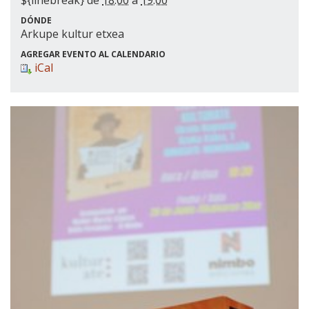
${linebreak} de
18:00
a
19:00
DÓNDE
Arkupe kultur etxea
AGREGAR EVENTO AL CALENDARIO
iCal