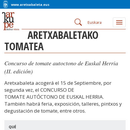
www.aretxabaleta.eus
Euskara
Togg
navig
ARETXABALETAKO
TOMATEA
Concurso de tomate autoctono de Euskal Herria
(II. edición)
Aretxabaleta acogerá el 15 de Septiembre, por
segunda vez, el CONCURSO DE
TOMATE AUTÓCTONO DE EUSKAL HERRIA.
También habrá feria, exposición, talleres, pintxos y
degustación de tomate, entre otros.
QUÉ