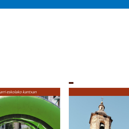
arri eskolako kantxan