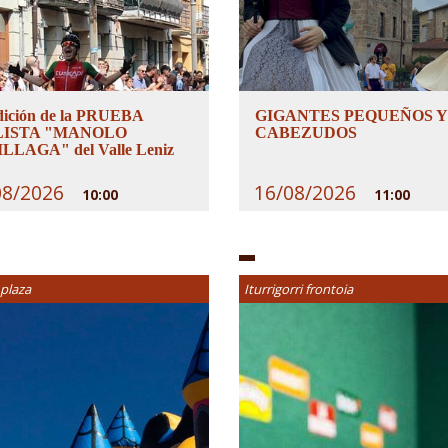
dición de la PRUEBA
GIGANTES PEQUEÑOS Y
LISTA "MANOLO
CABEZUDOS
LLAGA" del Valle Leniz
08/2026
16/08/2026
10:00
11:00
 plaza
Iturrigorri frontoia