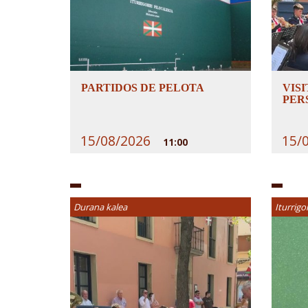
PARTIDOS DE PELOTA
VISI
PER
15/08/2026
15/
11:00
Durana kalea
Iturrigo