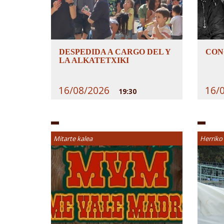
DESPEDIDA A CARGO DEL Y
CON
LA ALKATETXIKI
16/08/2026
16/
19:30
Mitarte kalea
Herriko