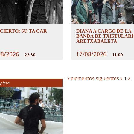
CIERTO: SU TA GAR
DIANA A CARGO DE LA
BANDA DE TXISTULARI
ARETXABALETA
08/2026
17/08/2026
22:30
11:00
7 elementos siguientes »
1
2
 plaza