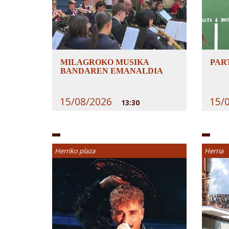
MILAGROKO MUSIKA
PAR
BANDAREN EMANALDIA
15/08/2026
15/
13:30
Herriko plaza
Herria