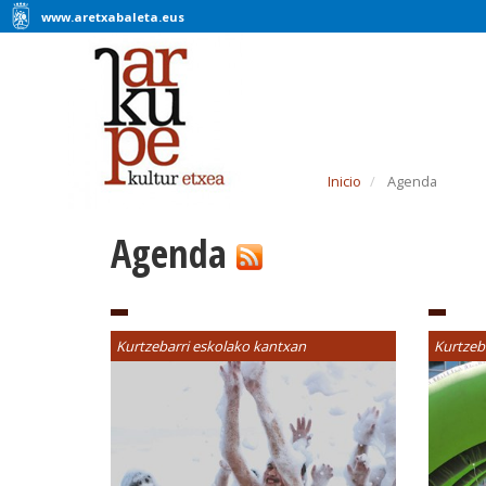
www.aretxabaleta.eus
Inicio
Agenda
Agenda
Kurtzebarri eskolako kantxan
Kurtzeb