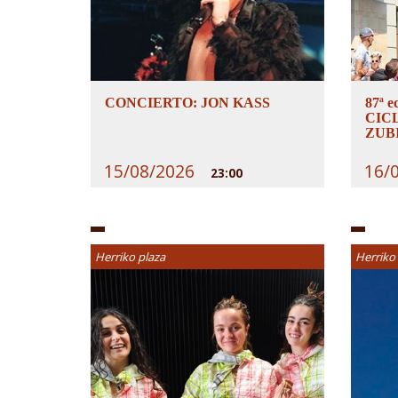
CONCIERTO: JON KASS
87ª e
CIC
ZUBI
15/08/2026
16/
23:00
Herriko plaza
Herriko