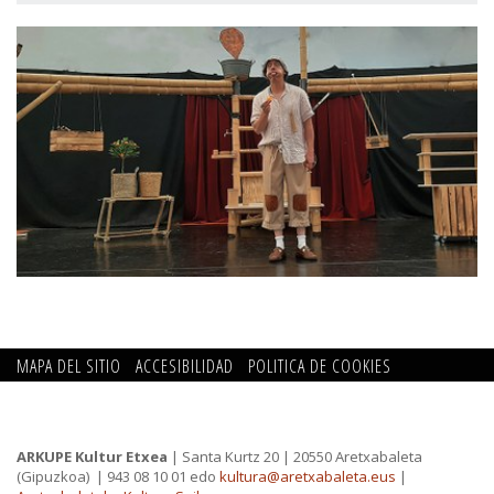
MAPA DEL SITIO
ACCESIBILIDAD
POLITICA DE COOKIES
CONTACTO
POLITICA DE PRIVACIDAD
ARKUPE Kultur Etxea
| Santa Kurtz 20 | 20550 Aretxabaleta
(Gipuzkoa)
| 943 08 10 01 edo
kultura@aretxabaleta.eus
|