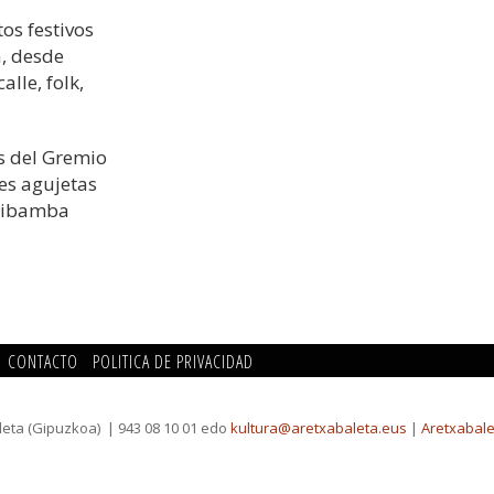
os festivos
a, desde
alle, folk,
s del Gremio
es agujetas
utibamba
CONTACTO
POLITICA DE PRIVACIDAD
leta (Gipuzkoa)
| 943 08 10 01 edo
kultura@aretxabaleta.eus
|
Aretxabale