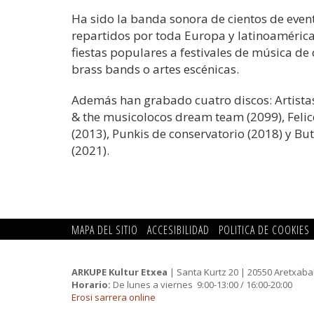
Ha sido la banda sonora de cientos de event
repartidos por toda Europa y latinoaméric
fiestas populares a festivales de música de c
brass bands o artes escénicas.
Además han grabado cuatro discos: Artista
& the musicolocos dream team (2099), Felic
(2013), Punkis de conservatorio (2018) y B
(2021).
MAPA DEL SITIO
ACCESIBILIDAD
POLITICA DE COOKIES
ARKUPE Kultur Etxea
| Santa Kurtz 20 | 20550 Aretxaba
Horario:
De lunes a viernes 9:00-13:00 / 16:00-20:00
Erosi sarrera online