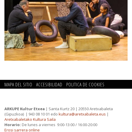
MAPA DEL SITIO
ACCESIBILIDAD
POLITICA DE COOKIES
CONTACTO
POLITICA DE PRIVACIDAD
ARKUPE Kultur Etxea
| Santa Kurtz 20 | 20550 Aretxabaleta
(Gipuzkoa)
| 943 08 10 01 edo
kultura@aretxabaleta.eus
|
Aretxabaletako Kultura Saila
Horario:
De lunes a viernes 9:00-13:00 / 16:00-20:00
Erosi sarrera online