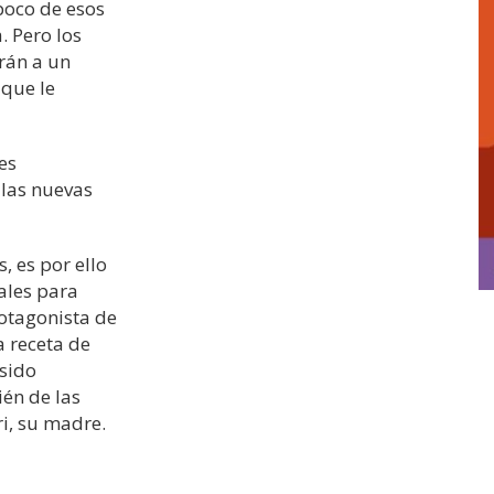
poco de esos
. Pero los
arán a un
que le
es
 las nuevas
, es por ello
ales para
rotagonista de
a receta de
 sido
én de las
ri, su madre.