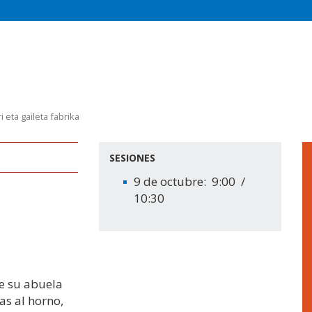
 eta gaileta fabrika
SESIONES
9 de octubre: 9:00 /
10:30
e su abuela
as al horno,