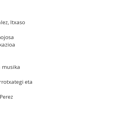
lez, Itxaso
nojosa
kazioa
ea musika
rrotxategi eta
 Perez