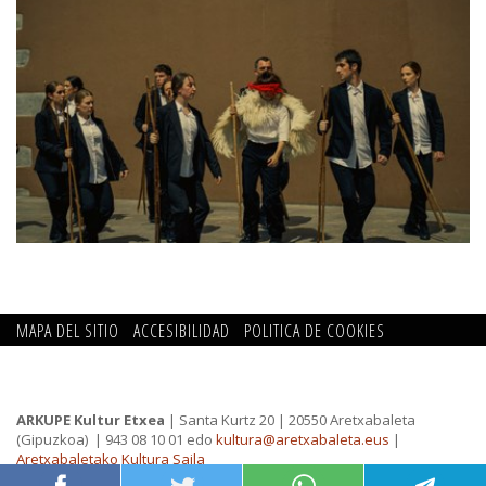
MAPA DEL SITIO
ACCESIBILIDAD
POLITICA DE COOKIES
CONTACTO
POLITICA DE PRIVACIDAD
ARKUPE Kultur Etxea
| Santa Kurtz 20 | 20550 Aretxabaleta
(Gipuzkoa)
| 943 08 10 01 edo
kultura@aretxabaleta.eus
|
Aretxabaletako Kultura Saila
Horario:
De lunes a viernes 9:00-13:00 / 16:00-20:00