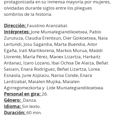
protagonizada en su inmensa mayoría por mujeres,
olvidadas durante siglos entre los pliegues
sombríos de la historia.
Dirección:
Faustino Aranzabal.
Intérpretes:
Jone Muniategiandikoetxea, Pablo
Zurutuza, Claudia Erentxun, Oier Goikoetxea, Naia
Lertundi, Josu Sagardia, Marta Buendia, Aitor
Egaña, Irati Martikorena, Markos Murua, Maddi
Llorente, María Pérez, Manex Lizartza, Harkaitz
Ardanaz, Izaro Lozano, Ibai Ochoa De Alaiza, Beñat
Sasiain, Enara Rodríguez, Beñat Lizartza, Lorea
Esnaola, June Azpiazu, Naroa Conde, Enara
Lardizabal, Maialen Mujika, Maialen
Agirregomezkorta y Lide Muniategiandikoetxea.
Personal en gira:
26.
Género:
Danza.
Idioma:
Sin texto.
Duración:
60 min.