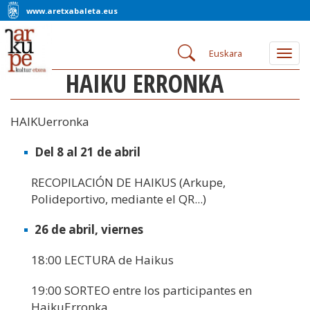
www.aretxabaleta.eus
Euskara
Togg
navig
HAIKU ERRONKA
HAIKUerronka
Del 8 al 21 de abril
RECOPILACIÓN DE HAIKUS (Arkupe,
Polideportivo, mediante el QR...)
26 de abril, viernes
18:00 LECTURA de Haikus
19:00 SORTEO entre los participantes en
HaikuErronka