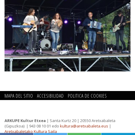
MAPA DEL SITIO
ACCESIBILIDAD
POLITICA DE COOKIES
CONTACTO
POLITICA DE PRIVACIDAD
ARKUPE Kultur Etxea
| Santa Kurtz 20 | 20550 Aretxabaleta
(Gipuzkoa)
| 943 08 10 01 edo
kultura@aretxabaleta.eus
|
Aretxabaletako Kultura Saila