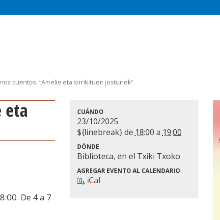
ta cuentos. “Amelie eta xirrikituen jostunek”.
CUÁNDO
23/10/2025
${linebreak} de
18:00
a
19:00
DÓNDE
Biblioteca, en el Txiki Txoko
AGREGAR EVENTO AL CALENDARIO
iCal
8:00. De 4 a 7