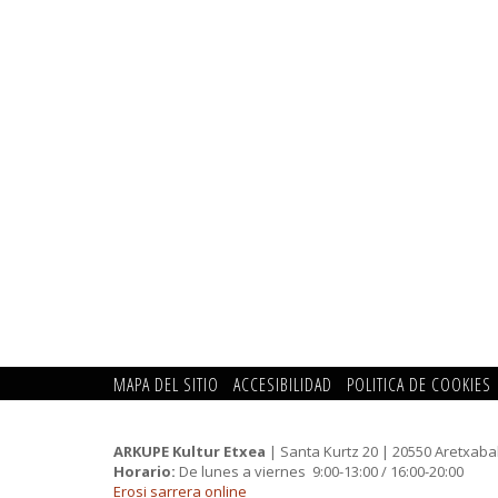
MAPA DEL SITIO
ACCESIBILIDAD
POLITICA DE COOKIES
ARKUPE Kultur Etxea
| Santa Kurtz 20 | 20550 Aretxaba
Horario:
De lunes a viernes 9:00-13:00 / 16:00-20:00
Erosi sarrera online