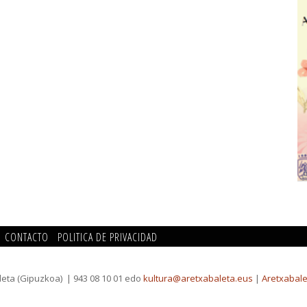
CONTACTO
POLITICA DE PRIVACIDAD
leta (Gipuzkoa)
| 943 08 10 01 edo
kultura@aretxabaleta.eus
|
Aretxabale