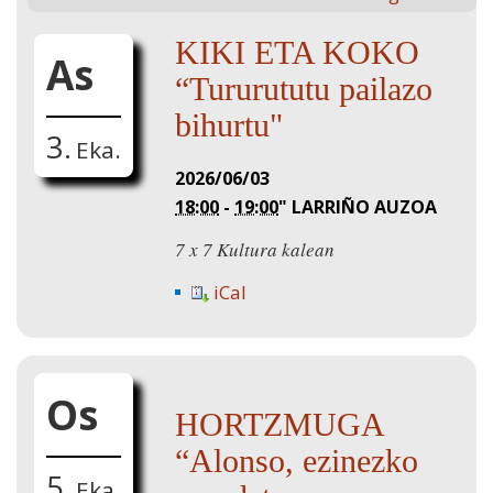
KIKI ETA KOKO
As
“Tururututu pailazo
bihurtu"
3.
Eka.
2026/06/03
18:00
-
19:00
"
LARRIÑO AUZOA
7 x 7 Kultura kalean
iCal
Os
HORTZMUGA
“Alonso, ezinezko
5.
Eka.