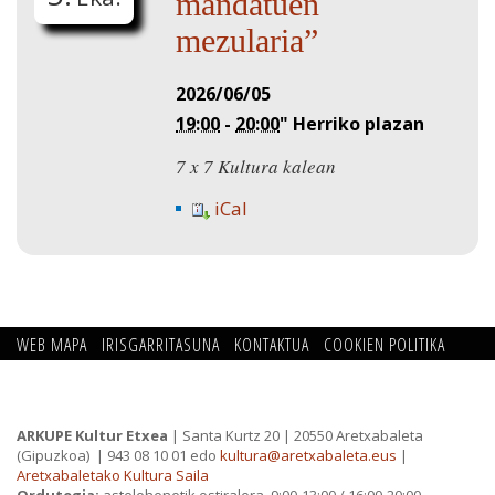
mandatuen
mezularia”
2026/06/05
19:00
-
20:00
"
Herriko plazan
7 x 7 Kultura kalean
iCal
WEB MAPA
IRISGARRITASUNA
KONTAKTUA
COOKIEN POLITIKA
PRIBATUTASUN POLITIKA
ARKUPE Kultur Etxea
| Santa Kurtz 20 | 20550 Aretxabaleta
(Gipuzkoa)
| 943 08 10 01 edo
kultura@aretxabaleta.eus
|
Aretxabaletako Kultura Saila
Ordutegia:
astelehenetik ostiralera 9:00-13:00 / 16:00-20:00