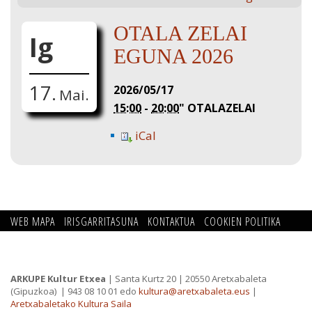
OTALA ZELAI
Ig
EGUNA 2026
17.
2026/05/17
Mai.
15:00
-
20:00
"
OTALAZELAI
iCal
WEB MAPA
IRISGARRITASUNA
KONTAKTUA
COOKIEN POLITIKA
PRIBATUTASUN POLITIKA
ARKUPE Kultur Etxea
| Santa Kurtz 20 | 20550 Aretxabaleta
(Gipuzkoa)
| 943 08 10 01 edo
kultura@aretxabaleta.eus
|
Aretxabaletako Kultura Saila