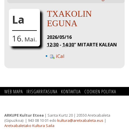
TXAKOLIN
La
EGUNA
16.
2026/05/16
Mai.
12:30
-
14:30
"
MITARTE KALEAN
iCal
WEB MAPA
IRISGARRITASUNA
KONTAKTUA
COOKIEN POLITIKA
PRIBATUTASUN POLITIKA
ARKUPE Kultur Etxea
| Santa Kurtz 20 | 20550 Aretxabaleta
(Gipuzkoa)
| 943 08 10 01 edo
kultura@aretxabaleta.eus
|
Aretxabaletako Kultura Saila