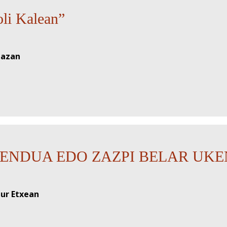
i Kalean”
lazan
KENDUA EDO ZAZPI BELAR UK
tur Etxean