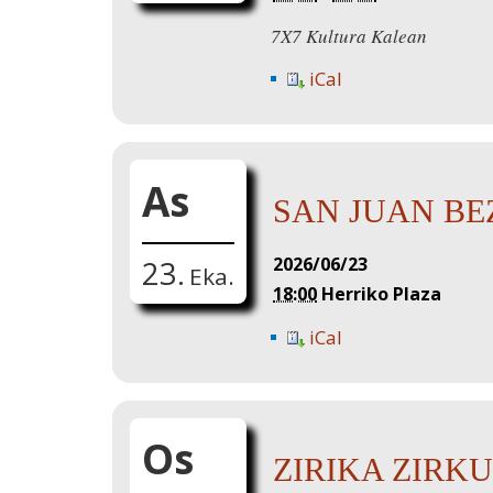
7X7 Kultura Kalean
iCal
As
SAN JUAN BE
2026/06/23
23.
Eka.
18:00
Herriko Plaza
iCal
Os
ZIRIKA ZIRKUS