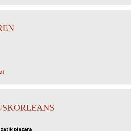
REN
al
EUSKORLEANS
lazatik plazara