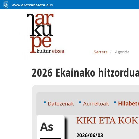
www.aretxabaleta.eus
Sarrera
Agenda
2026 Ekainako hitzordu
Datozenak
Aurrekoak
Hilabet
KIKI ETA KOKO 
As
2026/06/03