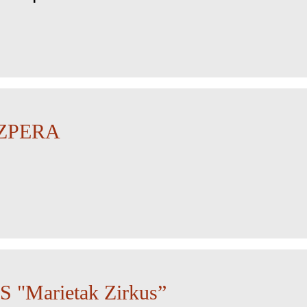
ZPERA
 "Marietak Zirkus”