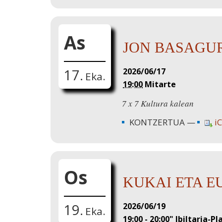
As
JON BASAGU
2026/06/17
17.
Eka.
19:00
Mitarte
7 x 7 Kultura kalean
KONTZERTUA
iC
Os
KUKAI ETA 
2026/06/19
19.
Eka.
19:00
-
20:00
"
Ibiltaria-P