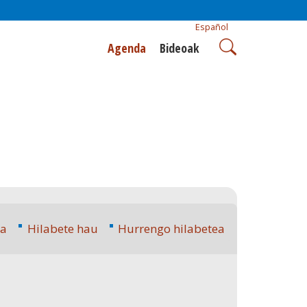
Español
Agenda
Bideoak
ea
Hilabete hau
Hurrengo hilabetea