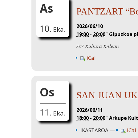
As
PANTZART “Bol
2026/06/10
10.
Eka.
19:00
-
20:00
"
Gipuzkoa p
7x7 Kultura Kalean
iCal
Os
SAN JUAN U
2026/06/11
11.
Eka.
18:00
-
20:00
"
Arkupe Kul
IKASTAROA
iCal