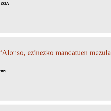
UZOA
onso, ezinezko mandatuen mezular
zan