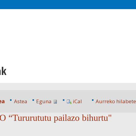
ak
ea
Astea
Eguna
iCal
Aurreko hilabet
“Tururututu pailazo bihurtu"