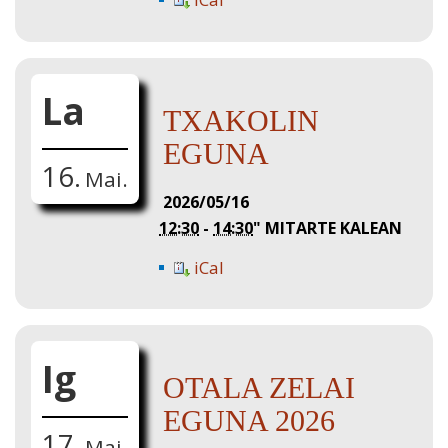
La
TXAKOLIN
EGUNA
16.
Mai.
2026/05/16
12:30
-
14:30
"
MITARTE KALEAN
iCal
Ig
OTALA ZELAI
EGUNA 2026
17.
Mai.