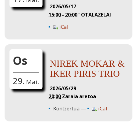
2026/05/17
15:00
-
20:00
"
OTALAZELAI
iCal
Os
NIREK MOKAR &
IKER PIRIS TRIO
29.
Mai.
2026/05/29
20:00
Zaraia aretoa
Kontzertua
iCal