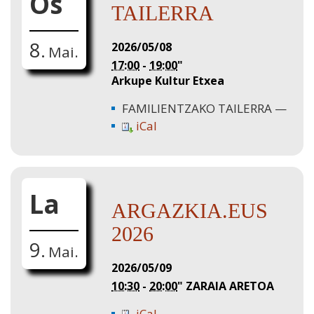
Os
TAILERRA
8.
2026/05/08
Mai.
17:00
-
19:00
"
Arkupe Kultur Etxea
FAMILIENTZAKO TAILERRA
iCal
La
ARGAZKIA.EUS
2026
9.
Mai.
2026/05/09
10:30
-
20:00
"
ZARAIA ARETOA
iCal