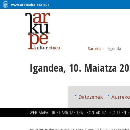
www.aretxabaleta.eus
Sarrera
Agenda
Igandea, 10. Maiatza 2
Datozenak
Aurrek
WEB MAPA
IRISGARRITASUNA
KONTAKTUA
COOKIEN P
ARKUPE Kultur Etxea
| Santa Kurtz 20 | 20550 Aretxaba