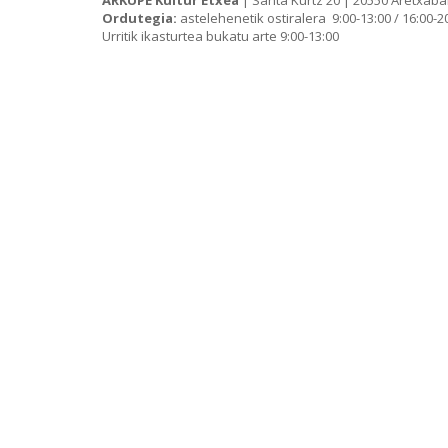
Ordutegia:
astelehenetik ostiralera 9:00-13:00 / 16:00-2
Urritik ikasturtea bukatu arte 9:00-13:00