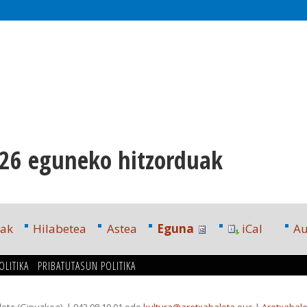
026 eguneko hitzorduak
oak
Hilabetea
Astea
Eguna
iCal
Au
OLITIKA
PRIBATUTASUN POLITIKA
leta (Gipuzkoa)
| 943 08 10 01 edo
kultura@aretxabaleta.eus
|
Aretxabale