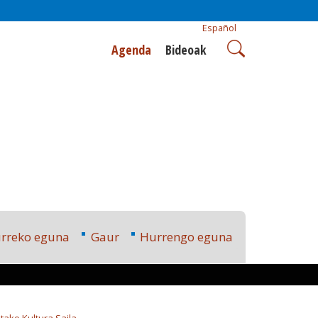
Español
Agenda
Bideoak
rreko eguna
Gaur
Hurrengo eguna
tako Kultura Saila