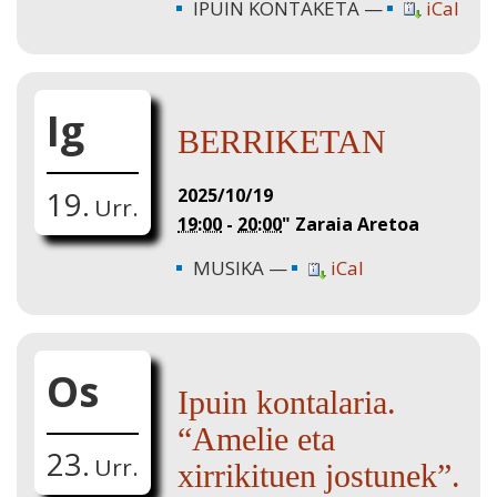
IPUIN KONTAKETA
iCal
Ig
BERRIKETAN
2025/10/19
19.
Urr.
19:00
-
20:00
"
Zaraia Aretoa
MUSIKA
iCal
Os
Ipuin kontalaria.
“Amelie eta
23.
Urr.
xirrikituen jostunek”.