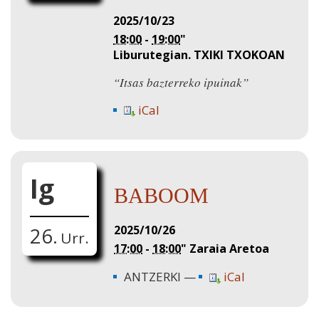
2025/10/23
18:00
-
19:00
"
Liburutegian. TXIKI TXOKOAN
“Itsas bazterreko ipuinak”
iCal
Ig
BABOOM
2025/10/26
26.
Urr.
17:00
-
18:00
"
Zaraia Aretoa
ANTZERKI
iCal