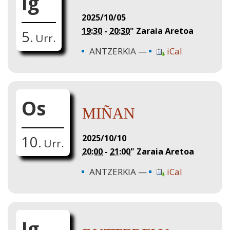
Ig
2025/10/05
19:30
-
20:30
"
Zaraia Aretoa
5.
Urr.
ANTZERKIA
iCal
Os
MIÑAN
2025/10/10
10.
Urr.
20:00
-
21:00
"
Zaraia Aretoa
ANTZERKIA
iCal
Ig