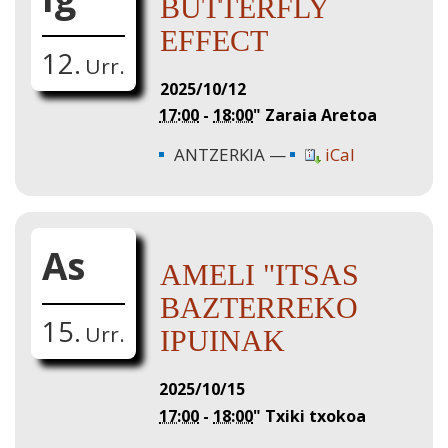
BUTTERFLY
EFFECT
12.
Urr.
2025/10/12
17:00
-
18:00
"
Zaraia Aretoa
ANTZERKIA
iCal
As
AMELI "ITSAS
BAZTERREKO
15.
Urr.
IPUINAK
2025/10/15
17:00
-
18:00
"
Txiki txokoa