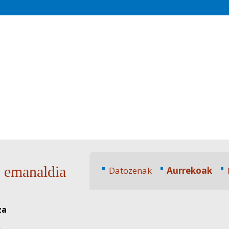
a emanaldia
Datozenak
Aurrekoak
za