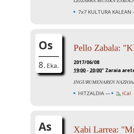
LEIZARRA MUSIKA ESKOL
7x7 KULTURA KALEAN
Os
Pello Zabala: "K
2017/06/08
8.
Eka.
19:00
-
20:00
"
Zaraia aret
INGURUMENAREN NAZIOA
HITZALDIA
iCal
As
Xabi Larrea: "M