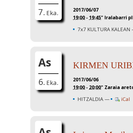
2017/06/07
7.
Eka.
19:00
-
19:45
"
Iralabarri p
7x7 KULTURA KALEAN
As
KIRMEN URIBE: 
2017/06/06
6.
Eka.
19:00
-
20:00
"
Zaraia aret
HITZALDIA
iCal
As