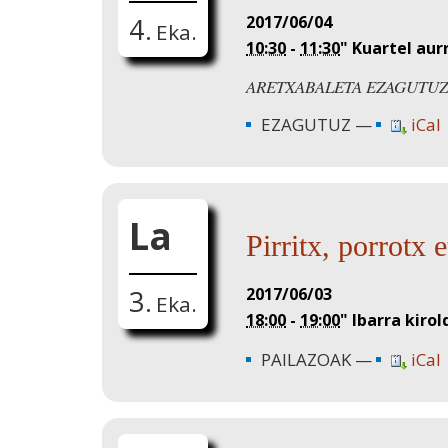
2017/06/04
4.
Eka.
10:30
-
11:30
"
Kuartel aur
ARETXABALETA EZAGUTUZ
EZAGUTUZ
iCal
La
Pirritx, porrotx 
2017/06/03
3.
Eka.
18:00
-
19:00
"
Ibarra kirol
PAILAZOAK
iCal