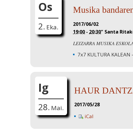
Os
Musika bandaren
2017/06/02
2.
Eka.
19:00
-
20:30
"
Santa Ritak
LEIZARRA MUSIKA ESKOL
7x7 KULTURA KALEAN
Ig
HAUR DANTZ
2017/05/28
28.
Mai.
iCal