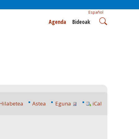
Español
Agenda
Bideoak
Hilabetea
Astea
Eguna
iCal