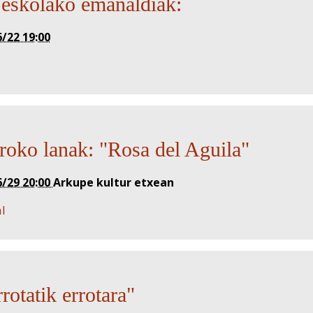
 eskolako emanaldiak:
/22 19:00
roko lanak: "Rosa del Aguila"
6/29 20:00
Arkupe kultur etxean
al
rotatik errotara"