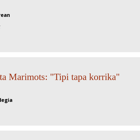
rean
eta Marimots: "Tipi tapa korrika"
degia