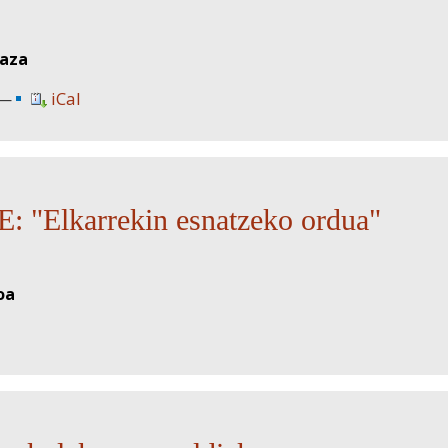
laza
iCal
"Elkarrekin esnatzeko ordua"
oa