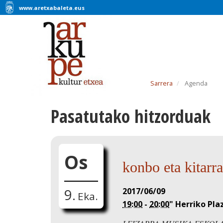
www.aretxabaleta.eus
Sarrera
Agenda
Pasatutako hitzorduak
Os
konbo eta kitarr
2017/06/09
9.
Eka.
19:00
-
20:00
"
Herriko Pla