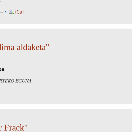
A
iCal
lima aldaketa"
oa
RTEKO EGUNA
r Frack"