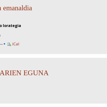
 emanaldia
o lorategia
A
iCal
ARIEN EGUNA