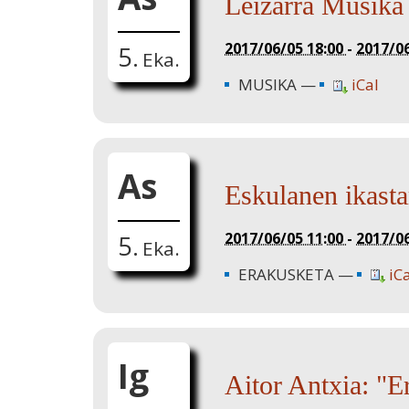
Leizarra Musika
2017/06/05 18:00
-
2017/06
5.
Eka.
MUSIKA
iCal
As
Eskulanen ikasta
2017/06/05 11:00
-
2017/0
5.
Eka.
ERAKUSKETA
iC
Ig
Aitor Antxia: "Er