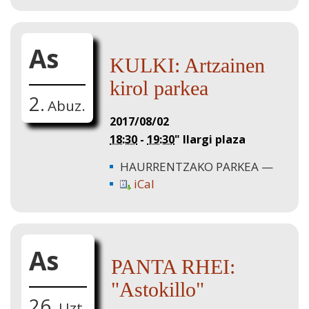
As
KULKI: Artzainen
kirol parkea
2.
Abuz.
2017/08/02
18:30
-
19:30
"
Ilargi plaza
HAURRENTZAKO PARKEA
iCal
As
PANTA RHEI:
"Astokillo"
26.
Uzt.