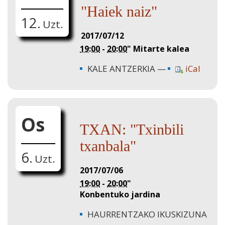
"Haiek naiz"
12.
Uzt.
2017/07/12
19:00
-
20:00
"
Mitarte kalea
KALE ANTZERKIA
iCal
Os
TXAN: "Txinbili
txanbala"
6.
Uzt.
2017/07/06
19:00
-
20:00
"
Konbentuko jardina
HAURRENTZAKO IKUSKIZUNA