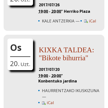
2017/07/26
19:00
-
20:00
"
Herriko Plaza
KALE ANTZERKIA
iCal
Os
KIXKA TALDEA:
"Bikote bihurria"
20.
Uzt.
2017/07/20
19:00
-
20:00
"
Konbentuko jardina
HAURRENTZAKO IKUSKIZUNA
iCal