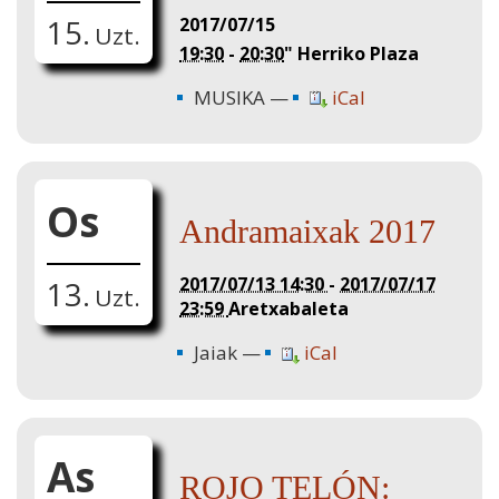
2017/07/15
15.
Uzt.
19:30
-
20:30
"
Herriko Plaza
MUSIKA
iCal
Os
Andramaixak 2017
2017/07/13 14:30
-
2017/07/17
13.
Uzt.
23:59
Aretxabaleta
Jaiak
iCal
As
ROJO TELÓN: