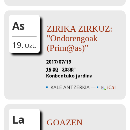
As
ZIRIKA ZIRKUZ:
"Ondorengoak
19.
Uzt.
(Prim@as)"
2017/07/19
19:00
-
20:00
"
Konbentuko jardina
KALE ANTZERKIA
iCal
La
GOAZEN