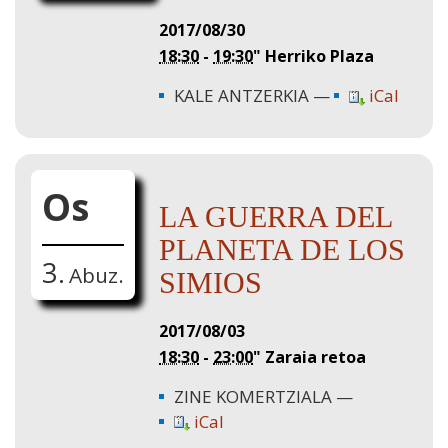
2017/08/30
18:30
-
19:30
"
Herriko Plaza
KALE ANTZERKIA
iCal
Os
LA GUERRA DEL
PLANETA DE LOS
3.
Abuz.
SIMIOS
2017/08/03
18:30
-
23:00
"
Zaraia retoa
ZINE KOMERTZIALA
iCal