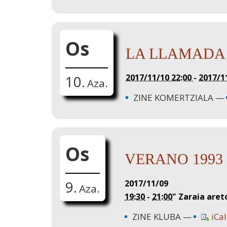
Os
LA LLAMADA
2017/11/10 22:00
-
2017/1
10.
Aza.
ZINE KOMERTZIALA
Os
VERANO 1993
2017/11/09
9.
Aza.
19:30
-
21:00
"
Zaraia aret
ZINE KLUBA
iCal