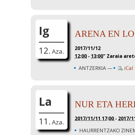
Ig
ARENA EN LOS
2017/11/12
12.
Aza.
12:00
-
13:00
"
Zaraia are
ANTZERKIA
iCal
La
NUR ETA HE
2017/11/11 17:00
-
2017/1
11.
Aza.
HAURRENTZAKO ZINE