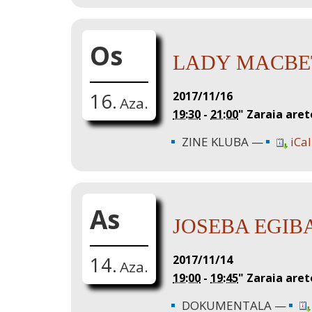
Os
LADY MACBE
2017/11/16
16.
Aza.
19:30
-
21:00
"
Zaraia are
ZINE KLUBA
iCal
As
JOSEBA EGIBAR
2017/11/14
14.
Aza.
19:00
-
19:45
"
Zaraia are
DOKUMENTALA