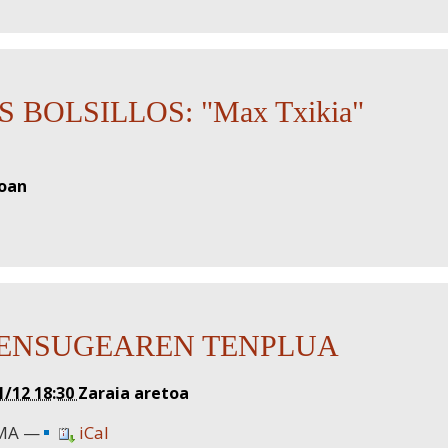
 BOLSILLOS: "Max Txikia"
toan
RENSUGEAREN TENPLUA
1/12 18:30
Zaraia aretoa
MA
iCal