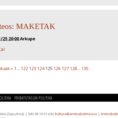
ateos: MAKETAK
1/25 20:00
Arkupe
Cal
ntuak »
1
...
122
123
124
125
126
127
128
...
135
OLITIKA
PRIBATUTASUN POLITIKA
leta (Gipuzkoa)
| 943 08 10 01 edo
kultura@aretxabaleta.eus
|
Aretxabale