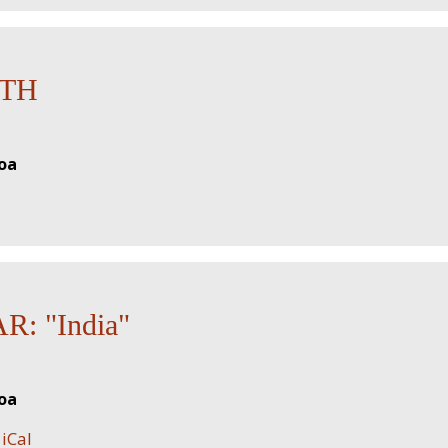
TH
toa
: "India"
toa
iCal