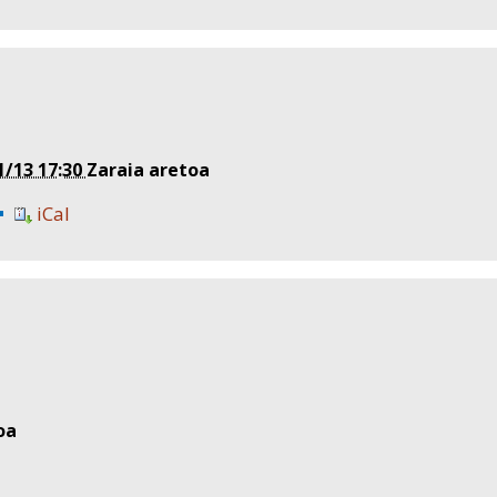
1/13 17:30
Zaraia aretoa
iCal
oa