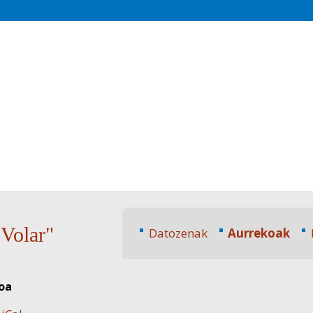
olar"
Datozenak
Aurrekoak
toa