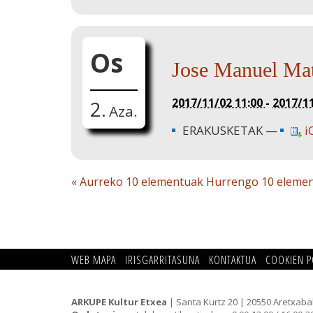
Os
Jose Manuel M
2017/11/02 11:00
-
2017/1
2.
Aza.
ERAKUSKETAK
i
« Aurreko 10 elementuak
Hurrengo 10 eleme
WEB MAPA
IRISGARRITASUNA
KONTAKTUA
COOKIEN P
ARKUPE Kultur Etxea
| Santa Kurtz 20 | 20550 Aretxaba