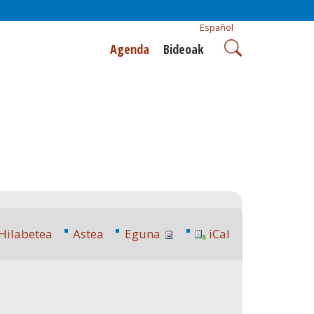
Español
Agenda
Bideoak
Hilabetea
Astea
Eguna
iCal