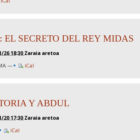
iCal
: EL SECRETO DEL REY MIDAS
1/26 18:30
Zaraia aretoa
MA
iCal
CTORIA Y ABDUL
1/20 17:30
Zaraia aretoa
iCal