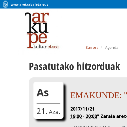
www.aretxabaleta.eus
Sarrera
Agenda
Pasatutako hitzorduak
As
EMAKUNDE: "V
2017/11/21
21.
Aza.
19:00
-
20:00
"
Zaraia are