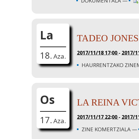
DOKUMENTALA
La
TADEO JONES
2017/11/18 17:00
-
2017/1
18.
Aza.
HAURRENTZAKO ZINE
Os
LA REINA VI
2017/11/17 22:00
-
2017/1
17.
Aza.
ZINE KOMERTZIALA