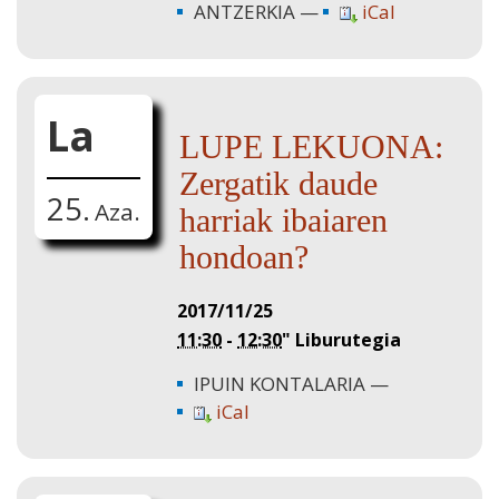
ANTZERKIA
iCal
La
LUPE LEKUONA:
Zergatik daude
25.
Aza.
harriak ibaiaren
hondoan?
2017/11/25
11:30
-
12:30
"
Liburutegia
IPUIN KONTALARIA
iCal