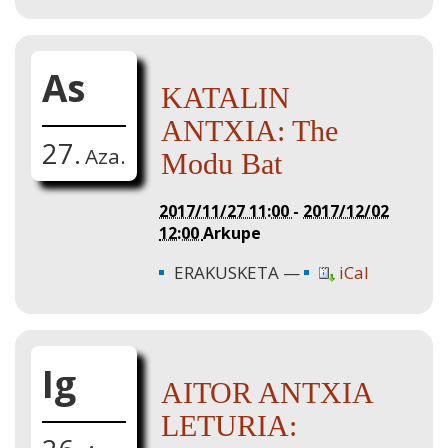
As
KATALIN
ANTXIA: The
27.
Aza.
Modu Bat
2017/11/27 11:00
-
2017/12/02
12:00
Arkupe
ERAKUSKETA
iCal
Ig
AITOR ANTXIA
LETURIA: