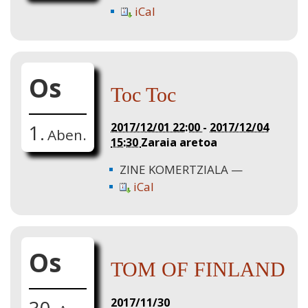
iCal
Os
Toc Toc
2017/12/01 22:00
-
2017/12/04
1.
Aben.
15:30
Zaraia aretoa
ZINE KOMERTZIALA
iCal
Os
TOM OF FINLAND
2017/11/30