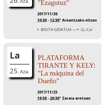
26.
Aza.
"Ezagutuz"
2017/11/26
10:30
-
12:30
"
Areantzako elizan
BISITA GIDATUA
iCal
La
PLATAFORMA
TIRANTE Y KELY:
25.
Aza.
"La máquina del
Dueño"
2017/11/25
19:30
-
20:30
"
Zaraia aretoan