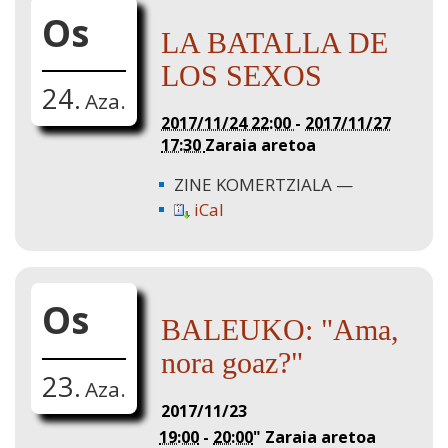
Os
LA BATALLA DE
LOS SEXOS
24.
Aza.
2017/11/24 22:00
-
2017/11/27
17:30
Zaraia aretoa
ZINE KOMERTZIALA
iCal
Os
BALEUKO: "Ama,
nora goaz?"
23.
Aza.
2017/11/23
19:00
-
20:00
"
Zaraia aretoa