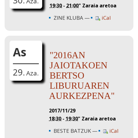
30.
Aza.
19:30
-
21:00
"
Zaraia aretoa
ZINE KLUBA
iCal
As
"2016AN
JAIOTAKOEN
29.
Aza.
BERTSO
LIBURUAREN
AURKEZPENA"
2017/11/29
18:30
-
19:30
"
Zaraia aretoa
BESTE BATZUK
iCal