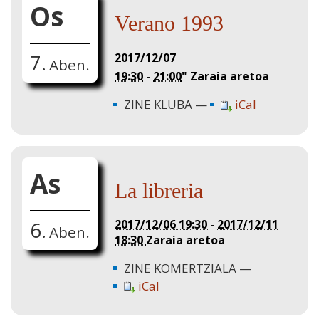
Os
Verano 1993
2017/12/07
7.
Aben.
19:30
-
21:00
"
Zaraia aretoa
ZINE KLUBA
iCal
As
La libreria
2017/12/06 19:30
-
2017/12/11
6.
Aben.
18:30
Zaraia aretoa
ZINE KOMERTZIALA
iCal