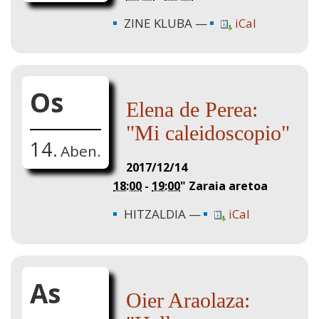
ZINE KLUBA
iCal
Os
Elena de Perea:
"Mi caleidoscopio"
14.
Aben.
2017/12/14
18:00
-
19:00
"
Zaraia aretoa
HITZALDIA
iCal
As
Oier Araolaza: