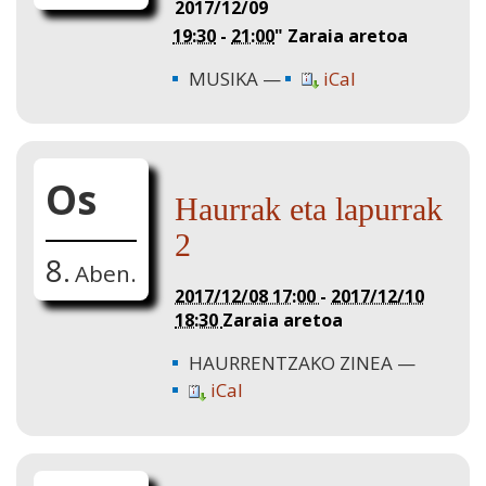
2017/12/09
19:30
-
21:00
"
Zaraia aretoa
MUSIKA
iCal
Os
Haurrak eta lapurrak
2
8.
Aben.
2017/12/08 17:00
-
2017/12/10
18:30
Zaraia aretoa
HAURRENTZAKO ZINEA
iCal