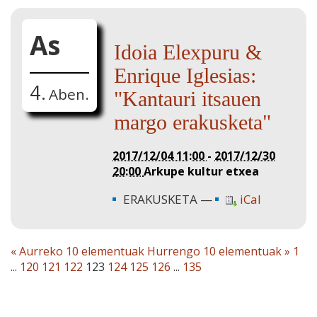
As
Idoia Elexpuru &
Enrique Iglesias:
4.
Aben.
"Kantauri itsauen
margo erakusketa"
2017/12/04 11:00
-
2017/12/30
20:00
Arkupe kultur etxea
ERAKUSKETA
iCal
« Aurreko 10 elementuak
Hurrengo 10 elementuak »
1
...
120
121
122
123
124
125
126
...
135