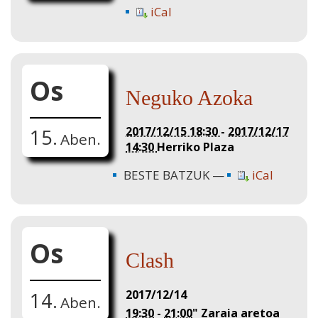
iCal
Os
Neguko Azoka
2017/12/15 18:30
-
2017/12/17
15.
Aben.
14:30
Herriko Plaza
BESTE BATZUK
iCal
Os
Clash
2017/12/14
14.
Aben.
19:30
-
21:00
"
Zaraia aretoa