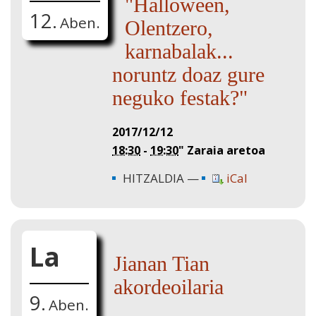
"Halloween,
12.
Aben.
Olentzero,
karnabalak...
noruntz doaz gure
neguko festak?"
2017/12/12
18:30
-
19:30
"
Zaraia aretoa
HITZALDIA
iCal
La
Jianan Tian
akordeoilaria
9.
Aben.