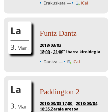
Erakusketa
iCal
La
Funtz Dantz
2018/03/03
3.
Mar.
18:00
-
21:00
"
Ibarra kiroldegia
Dantza
iCal
La
Paddington 2
2018/03/03 17:00
-
2018/03/04
3.
Mar.
18:35
Zaraia aretoa