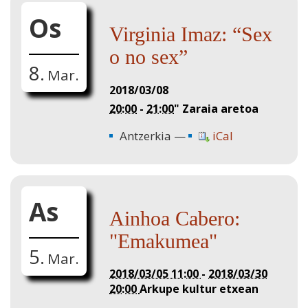
Os
Virginia Imaz: “Sex
o no sex”
8.
Mar.
2018/03/08
20:00
-
21:00
"
Zaraia aretoa
Antzerkia
iCal
As
Ainhoa Cabero:
"Emakumea"
5.
Mar.
2018/03/05 11:00
-
2018/03/30
20:00
Arkupe kultur etxean