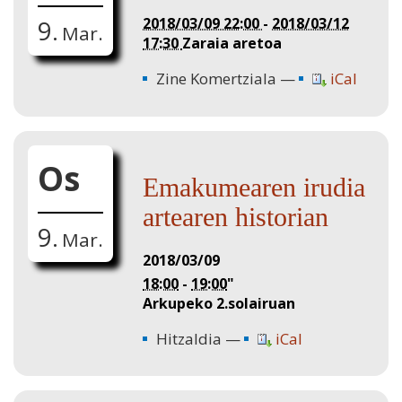
2018/03/09 22:00
-
2018/03/12
9.
Mar.
17:30
Zaraia aretoa
Zine Komertziala
iCal
Os
Emakumearen irudia
artearen historian
9.
Mar.
2018/03/09
18:00
-
19:00
"
Arkupeko 2.solairuan
Hitzaldia
iCal