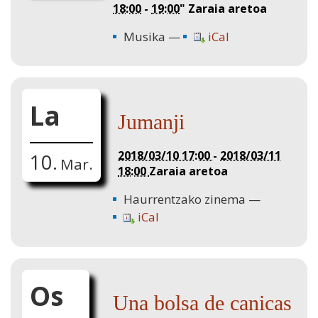
18:00
-
19:00
"
Zaraia aretoa
Musika
iCal
La
Jumanji
2018/03/10 17:00
-
2018/03/11
10.
Mar.
18:00
Zaraia aretoa
Haurrentzako zinema
iCal
Os
Una bolsa de canicas