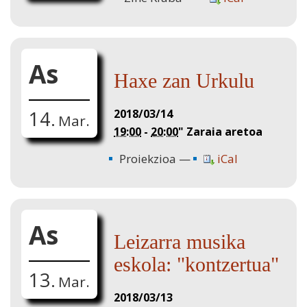
As
Haxe zan Urkulu
2018/03/14
14.
Mar.
19:00
-
20:00
"
Zaraia aretoa
Proiekzioa
iCal
As
Leizarra musika
eskola: "kontzertua"
13.
Mar.
2018/03/13