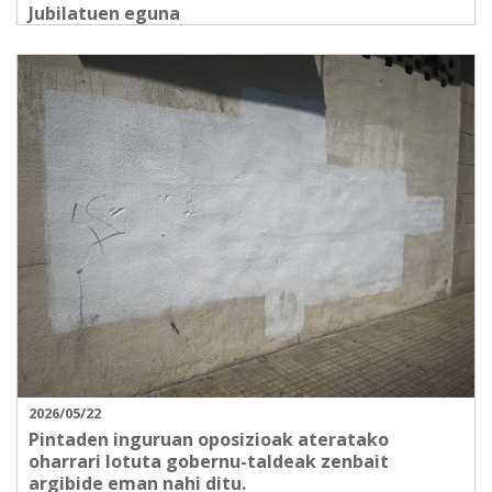
Jubilatuen eguna
2026/05/22
Pintaden inguruan oposizioak ateratako
oharrari lotuta gobernu-taldeak zenbait
argibide eman nahi ditu.