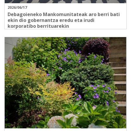
2026/06/17
Debagoieneko Mankomunitateak aro berri bati
ekin dio gobernantza eredu eta irudi
korporatibo berrituarekin