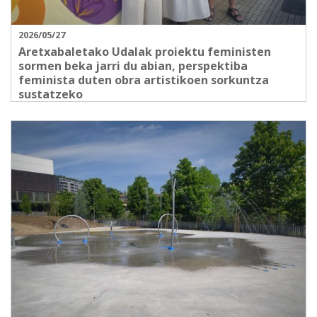
2026/05/27
Aretxabaletako Udalak proiektu feministen
sormen beka jarri du abian, perspektiba
feminista duten obra artistikoen sorkuntza
sustatzeko