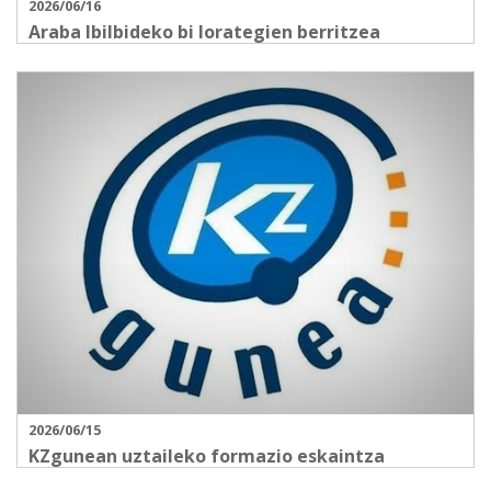
2026/06/16
Araba Ibilbideko bi lorategien berritzea
2026/06/15
KZgunean uztaileko formazio eskaintza