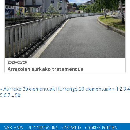
2026/05/20
Arratoien aurkako tratamendua
« Aurreko 20 elementuak
Hurrengo 20 elementuak »
1
2
3
4
5
6
7
...
50
WEB MAPA
IRISGARRITASUNA
KONTAKTUA
COOKIEN POLITIKA