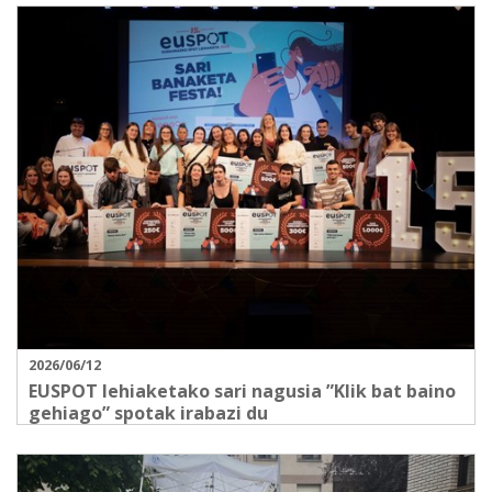
2026/06/12
EUSPOT lehiaketako sari nagusia ”Klik bat baino
gehiago” spotak irabazi du