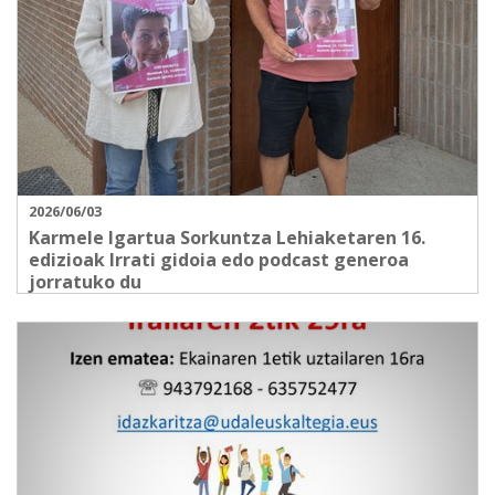
2026/06/03
Karmele Igartua Sorkuntza Lehiaketaren 16.
edizioak Irrati gidoia edo podcast generoa
jorratuko du