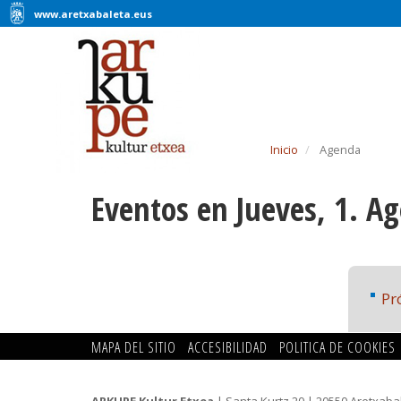
www.aretxabaleta.eus
Inicio
Agenda
Eventos en Jueves, 1. A
Pr
MAPA DEL SITIO
ACCESIBILIDAD
POLITICA DE COOKIES
ARKUPE Kultur Etxea
| Santa Kurtz 20 | 20550 Aretxaba