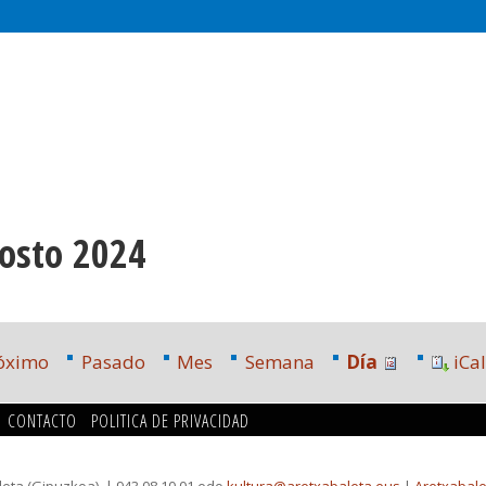
gosto 2024
óximo
Pasado
Mes
Semana
Día
iCal
CONTACTO
POLITICA DE PRIVACIDAD
leta (Gipuzkoa)
| 943 08 10 01 edo
kultura@aretxabaleta.eus
|
Aretxabale