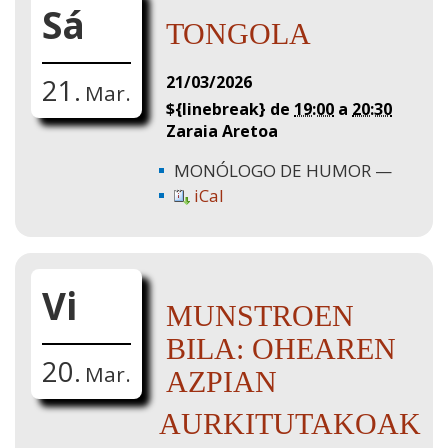
Sá
TONGOLA
21/03/2026
21.
Mar.
${linebreak} de
19:00
a
20:30
Zaraia Aretoa
MONÓLOGO DE HUMOR
iCal
Vi
MUNSTROEN
BILA: OHEAREN
20.
Mar.
AZPIAN
AURKITUTAKOAK