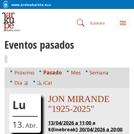
www.aretxabaleta.eus
Euskara
Togg
navig
Eventos pasados
Próximo
Pasado
Mes
Semana
Día
iCal
JON MIRANDE
Lu
"1925-2025"
13.
13/04/2026 a 11:00
a
Abr.
${linebreak}
30/04/2026 a 20:00