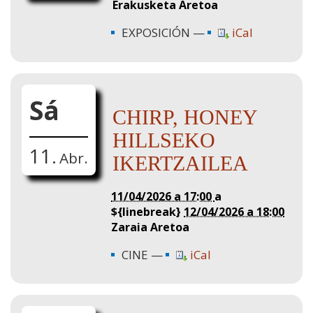
Erakusketa Aretoa
EXPOSICIÓN
iCal
Sá
CHIRP, HONEY
HILLSEKO
11.
Abr.
IKERTZAILEA
11/04/2026 a 17:00
a
${linebreak}
12/04/2026 a 18:00
Zaraia Aretoa
CINE
iCal