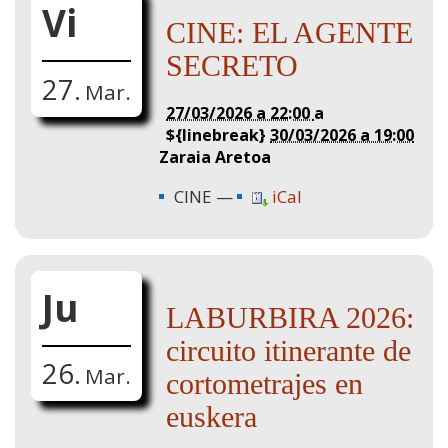
Vi
CINE: EL AGENTE
SECRETO
27.
Mar.
27/03/2026 a 22:00
a
${linebreak}
30/03/2026 a 19:00
Zaraia Aretoa
CINE
iCal
Ju
LABURBIRA 2026:
circuito itinerante de
26.
Mar.
cortometrajes en
euskera