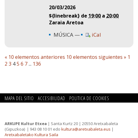
20/03/2026
${linebreak} de
19:00
a
20:00
Zaraia Aretoa
MÚSICA
iCal
« 10 elementos anteriores
10 elementos siguientes »
1
2
3
4
5
6
7
...
136
MAPA DEL SITIO
ACCESIBILIDAD
POLITICA DE COOKIES
CONTACTO
POLITICA DE PRIVACIDAD
ARKUPE Kultur Etxea
| Santa Kurtz 20 | 20550 Aretxabaleta
(Gipuzkoa)
| 943 08 10 01 edo
kultura@aretxabaleta.eus
|
Aretxabaletako Kultura Saila