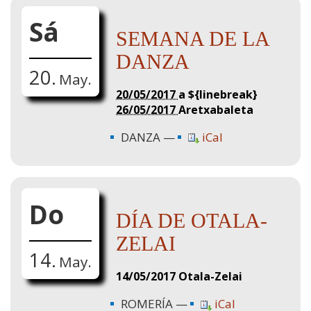
Sá
SEMANA DE LA
DANZA
20.
May.
20/05/2017
a ${linebreak}
26/05/2017
Aretxabaleta
DANZA
iCal
Do
DÍA DE OTALA-
ZELAI
14.
May.
14/05/2017
Otala-Zelai
ROMERÍA
iCal