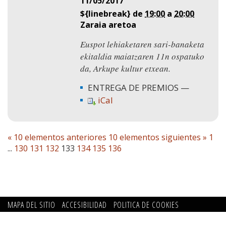
11/05/2017
${linebreak} de
19:00
a
20:00
Zaraia aretoa
Euspot lehiaketaren sari-banaketa
ekitaldia maiatzaren 11n ospatuko
da, Arkupe kultur etxean.
ENTREGA DE PREMIOS
iCal
« 10 elementos anteriores
10 elementos siguientes »
1
...
130
131
132
133
134
135
136
MAPA DEL SITIO
ACCESIBILIDAD
POLITICA DE COOKIES
CONTACTO
POLITICA DE PRIVACIDAD