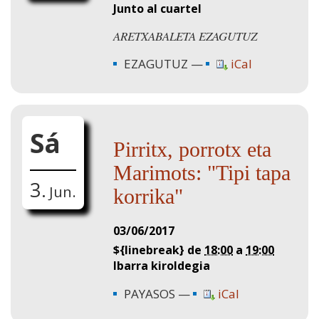
Junto al cuartel
ARETXABALETA EZAGUTUZ
EZAGUTUZ
iCal
Sá
Pirritx, porrotx eta
Marimots: "Tipi tapa
3.
Jun.
korrika"
03/06/2017
${linebreak} de
18:00
a
19:00
Ibarra kiroldegia
PAYASOS
iCal