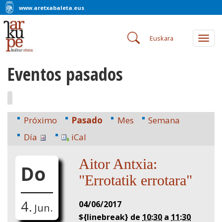
www.aretxabaleta.eus
Euskara
Togg
navig
Eventos pasados
Próximo
Pasado
Mes
Semana
Día
iCal
Aitor Antxia:
Do
"Errotatik errotara"
4.
04/06/2017
Jun.
${linebreak} de
10:30
a
11:30