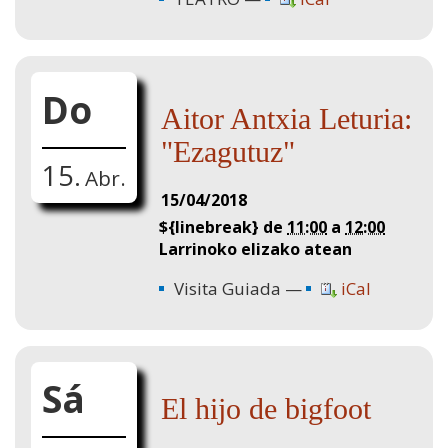
Do
Aitor Antxia Leturia:
"Ezagutuz"
15.
Abr.
15/04/2018
${linebreak} de
11:00
a
12:00
Larrinoko elizako atean
Visita Guiada
iCal
Sá
El hijo de bigfoot