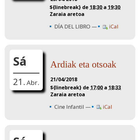
${linebreak} de
18:30
a
19:30
Zaraia aretoa
DÍA DEL LIBRO
iCal
Sá
Ardiak eta otsoak
21/04/2018
21.
Abr.
${linebreak} de
17:00
a
18:33
Zaraia aretoa
Cine Infantil
iCal