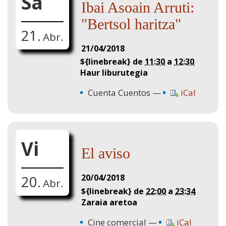
Sá
Ibai Asoain Arruti:
"Bertsol haritza"
21.
Abr.
21/04/2018
${linebreak} de
11:30
a
12:30
Haur liburutegia
Cuenta Cuentos
iCal
Vi
El aviso
20/04/2018
20.
Abr.
${linebreak} de
22:00
a
23:34
Zaraia aretoa
Cine comercial
iCal