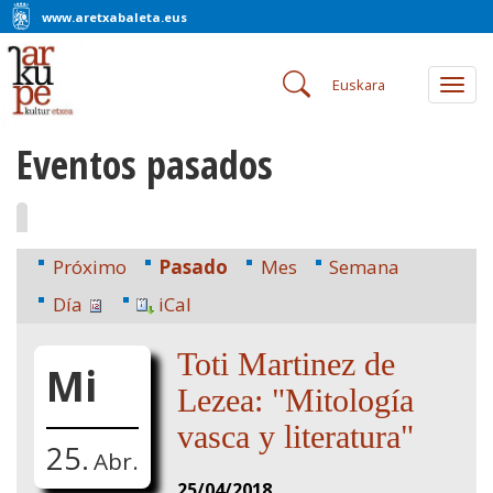
www.aretxabaleta.eus
Euskara
Togg
navig
Eventos pasados
Próximo
Pasado
Mes
Semana
Día
iCal
Toti Martinez de
Mi
Lezea: "Mitología
vasca y literatura"
25.
Abr.
25/04/2018