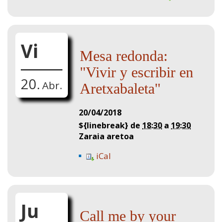
Vi
Mesa redonda:
"Vivir y escribir en
20.
Abr.
Aretxabaleta"
20/04/2018
${linebreak} de
18:30
a
19:30
Zaraia aretoa
iCal
Ju
Call me by your