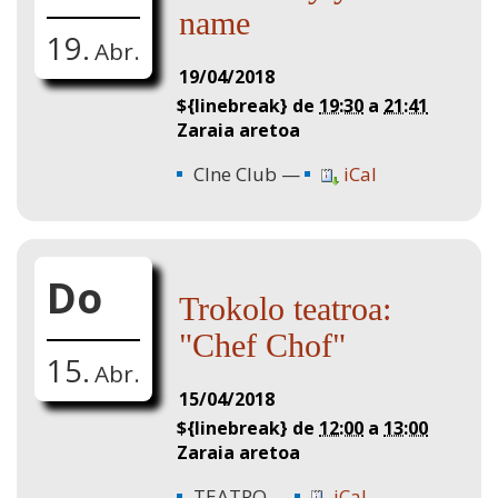
name
19.
Abr.
19/04/2018
${linebreak} de
19:30
a
21:41
Zaraia aretoa
CIne Club
iCal
Do
Trokolo teatroa:
"Chef Chof"
15.
Abr.
15/04/2018
${linebreak} de
12:00
a
13:00
Zaraia aretoa
TEATRO
iCal