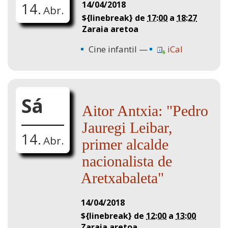
14/04/2018
14.
Abr.
${linebreak} de
17:00
a
18:27
Zaraia aretoa
Cine infantil
iCal
Sá
Aitor Antxia: "Pedro
Jauregi Leibar,
14.
Abr.
primer alcalde
nacionalista de
Aretxabaleta"
14/04/2018
${linebreak} de
12:00
a
13:00
Zaraia aretoa